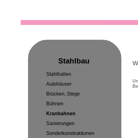
Stahlbau
W
Stahlhallen
Un
Autohäuser
Be
Brücken, Stege
Bühnen
Kranbahnen
Sanierungen
Sonderkonstruktionen